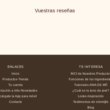
Vuestras reseñas
ENLACES
TE INTERESA
Inicio
INCI de Nuestros Producto
Productos-Tienda
Funciones de los Ingredient
Tu cuenta
Tutoriales AINA DE MÔ
ripción a Info-Novedades
¿Cuál es tu tono de piel?
cárgate la App para móvil
Looks-Inspiración
Contacto
Testimonios de client@s
Blog