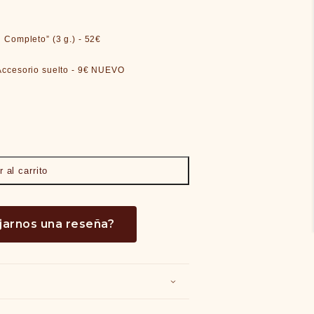
 Completo” (3 g.) - 52€
Añadir Tarro de Vidrio + Gema como Accesorio suelto - 9€ NUEVO
ANSLÚCIDO -FVM0- &quot;Pincel de Ángel&quot;
ra VELO TRANSLÚCIDO -FVM0- &quot;Pincel de Ángel&quot;
 al carrito
jarnos una reseña?